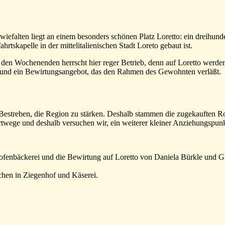
iefalten liegt an einem besonders schönen Platz Loretto: ein dreihunde
tskapelle in der mittelitalienischen Stadt Loreto gebaut ist.
den Wochenenden herrscht hier reger Betrieb, denn auf Loretto werden D
t, und ein Bewirtungsangebot, das den Rahmen des Gewohnten verläßt.
s Bestreben, die Region zu stärken. Deshalb stammen die zugekauften 
rtwege und deshalb versuchen wir, ein weiterer kleiner Anziehungspunk
ofenbäckerei und die Bewirtung auf Loretto von Daniela Bürkle und 
chen in Ziegenhof und Käserei.