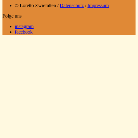
© Loretto Zwiefalten /
Datenschutz
/
Impressum
Folge uns
instagram
facebook