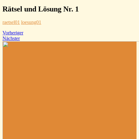
Rätsel und Lösung Nr. 1
raetsel01
loesung01
Beitragsnavigation
Vorheriger
Vorheriger
Nächster
Nächster